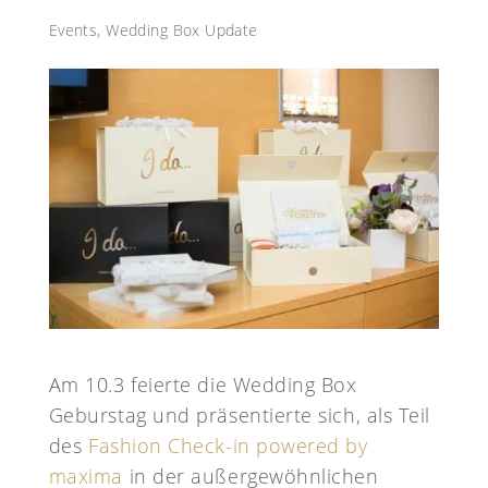
Events
,
Wedding Box Update
Am 10.3 feierte die Wedding Box
Geburstag und präsentierte sich, als Teil
des
Fashion Check-in powered by
maxima
in der außergewöhnlichen