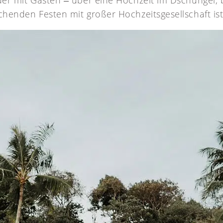
der mit Gästen ‒ über eine Hochzeit im Dschungel, 
henden Festen mit großer Hochzeitsgesellschaft ist 