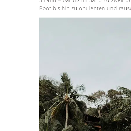
Strand ‒ barfuß im Sand zu zweit o
Boot bis hin zu opulenten und rausc