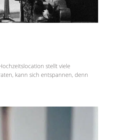
hzeitslocation stellt viele
iraten, kann sich entspannen, denn